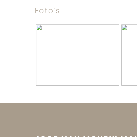
Bouwjaar
2022
Foto's
Ligging
Aan rus
Oppervlakten en inhoud
Wonen
152 m²
Inhoud
668 m³
Indeling
Aantal badkamers
1 badk
Badkamervoorzieningen
Inloop
Aantal woonlagen
3
Energie