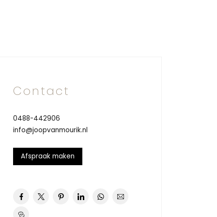
Contact
0488-442906
info@joopvanmourik.nl
Afspraak maken