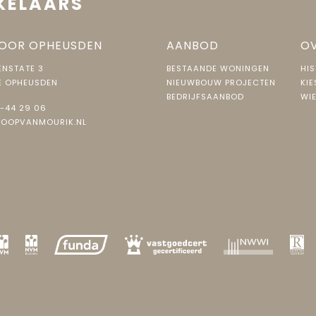
KELAARS
atie, hr glas, muurisolatie, vloerisolatie, volledig geisoleerd
sche boiler eigendom
OOR OPHEUSDEN
AANBOD
OV
NSTATE 3
BESTAANDE WONINGEN
HIS
E OPHEUSDEN
NIEUWBOUW PROJECTEN
KIE
BEDRIJFSAANBOD
WIE
-44 29 06
aard
JOOPVANMOURIK.NL
eigendom
--
uin, voortuin, zijtuin