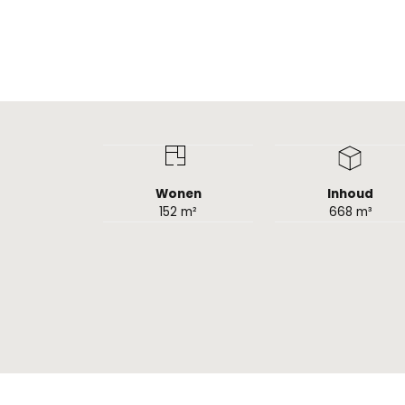
Wonen
Inhoud
152 m²
668 m³
Algemeen
Status
Verkoc
Soort woonhuis
Eengez
Soort bouw
Nieuw