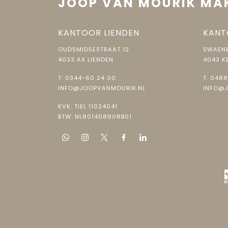
JOOP VAN MOURIK MA
Isolatie
Dakisol
Warm water
KANTOOR LIENDEN
Elektri
KANT
OUDSMIDSESTRAAT 12
SWAENE
Kadastrale gegevens
4033 AX LIENDEN
4043 K
T.
0344-60 24 00
T.
0488
Perceelnaam
Dodew
INFO@JOOPVANMOURIK.NL
INFO@
Oppervlakte
280 m²
KVK: TIEL 11024041
BTW: NL801408908B01
Eigendomssituatie
Volle 
Perceel
DDW00
Buitenruimte
Tuin
Achtert
Achtertuin
127 m²