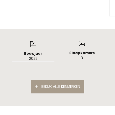
Slaapkamers
Bouwjaar
3
2022
BEKIJK ALLE KENMERKEN
ht
inswoning, twee onder een kapwoning
bouw