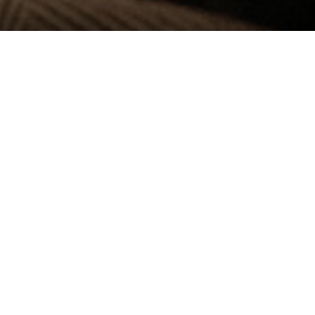
WONING OF
BEDRIJFSOBJECT HUREN
OF VERHUREN?
U wilt een woning of bedrijfsobject huren of verhuren? Ook
daar kunnen wij u mee helpen. Evenals bij aan- en verkoop
staan wij u met raad en daad terzijde.
Bij huur- en verhuur schuilen er altijd gevaren als er geen
goede informatie is verstrekt of dat er geen goede
huurovereenkomst is opgesteld, er zijn veel wettelijke regels