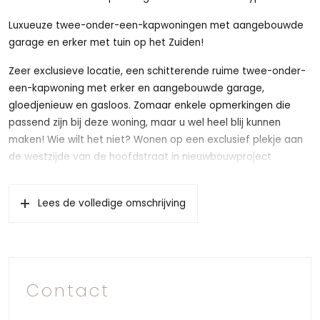
Luxueuze twee-onder-een-kapwoningen met aangebouwde
garage en erker met tuin op het Zuiden!
Zeer exclusieve locatie, een schitterende ruime twee-onder-
een-kapwoning met erker en aangebouwde garage,
gloedjenieuw en gasloos. Zomaar enkele opmerkingen die
passend zijn bij deze woning, maar u wel heel blij kunnen
maken! Wie wilt het niet? Wonen op een exclusief plekje aan
de westzijde van de hoofdstraat in nieuwbouwproject
Casterhoven te Kesteren, de geliefde jonge woonwijk in de
Betuwe, dichtbij het groen. Een paar meter lopen en u bent in
Lees de volledige omschrijving
het buitengebied van Kesteren. Al met al een heerlijk plekje
om hier te vertoeven! Wij informeren u graag over deze
woning met alle mogelijkheden die er zijn!
Deze TWEE-ONDER-EEN-KAPWONING met een perceel van
Contact
maar liefst 253m², is gevestigd op een mooi plekje gelegen
aan een brede opgezette straat met voldoende