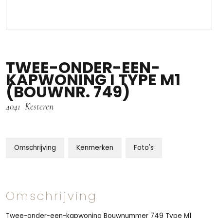
TWEE-ONDER-EEN-
KAPWONING I TYPE M1
(BOUWNR. 749)
4041
Kesteren
Omschrijving
Kenmerken
Foto's
Omschrijving
Twee-onder-een-kapwoning Bouwnummer 749 Type M1