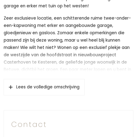
garage en erker met tuin op het westen!
Zeer exclusieve locatie, een schitterende ruime twee-onder-
een-kapwoning met erker en aangebouwde garage,
gloedjenieuw en gasloos. Zomaar enkele opmerkingen die
passend zijn bij deze woning, maar u wel heel blij kunnen
maken! Wie wilt het niet? Wonen op een exclusief plekje aan
de westzijde van de hoofdstraat in nieuwbouwproject
Casterhoven te Kesteren, de geliefde jonge woonwijk in de
Betuwe, dichtbij het groen. Een paar meter lopen en u bent in
het buitengebied van Kesteren. Al met al een heerlijk plekje
om hier te vertoeven! Wij informeren u graag over deze
Lees de volledige omschrijving
woning met alle mogelijkheden die er zijn!
Deze twee-onder-een-kapwoning met bijzondere topgevel
en aangebouwde garage is gevestigd op een rustig plekje
aan de rand van fase 18. Deze prachtige woning ligt op een
Contact
kavel van maar liefst 375m² waar langs de achterkant van de
tuin een brede watergang gelegen is. Al met al een heerlijke