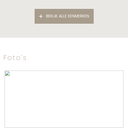
Algemeen
BEKIJK ALLE KENMERKEN
Status
Verkocht
Soort woonhuis
Eengezinswoning, tussenwoning
Soort bouw
Nieuwbouw
Bouwjaar
2022
Foto's
Ligging
Aan rustige weg, in woonwijk
Oppervlakten en inhoud
Wonen
123 m²
Inhoud
450 m³
Indeling