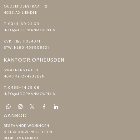
OUDSMIDSESTRAAT 12
Perceel
DDW00--
4033 AX LIENDEN
T.
0344-60 24 00
Buitenruimte
INFO@JOOPVANMOURIK.NL
KVK: TIEL 11024041
Tuin
Achtertuin, voortuin
BTW: NL801408908B01
Achtertuin
55 m²
KANTOOR OPHEUSDEN
Ligging tuin
Noord bereikbaar via achterom
SWAENENSTATE 3
4043 KE OPHEUSDEN
Parkeergelegenheid
T.
0488-44 29 06
INFO@JOOPVANMOURIK.NL
Soort parkeergelegenheid
Openbaar parkeren
AANBOD
BESTAANDE WONINGEN
NIEUWBOUW PROJECTEN
BEDRIJFSAANBOD