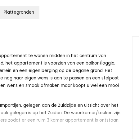
Plattegronden
w appartement te wonen midden in het centrum van
nd, het appartement is voorzien van een balkon/loggia,
errein en een eigen berging op de begane grond. Het
 nog naar eigen wens is aan te passen en een stelpost
eigen wens en smaak afmaken maar koopt u wel een mooi
artijen, gelegen aan de Zuidzijde en uitzicht over het
e ook gelegen is op het Zuiden. De woonkamer/keuken zijn
amers zodat er een ruim 3 kamer appartement is ontstaan.
 én energiezuinig. Zo is er verwarming door middel van