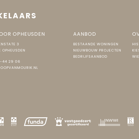
E-1232
KELAARS
n E 1231
OOR OPHEUSDEN
AANBOD
OV
eigendom
NSTATE 3
BESTAANDE WONINGEN
HIS
E OPHEUSDEN
NIEUWBOUW PROJECTEN
KIE
E-1231
BEDRIJFSAANBOD
WIE
-44 29 06
JOOPVANMOURIK.NL
sloten terrein, op eigen terrein