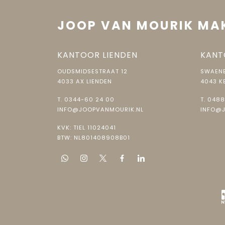
Perceel
KTR00-
JOOP VAN MOURIK MA
Perceelnaam
Kestere
Oppervlakte
1115 m²
KANTOOR LIENDEN
KANT
Eigendomssituatie
Volle 
OUDSMIDSESTRAAT 12
SWAENE
4033 AX LIENDEN
4043 K
Perceel
KTR00-
T.
0344-60 24 00
T.
0488
INFO@JOOPVANMOURIK.NL
INFO@
Parkeergelegenheid
KVK: TIEL 11024041
Soort parkeergelegenheid
Op afge
BTW: NL801408908B01