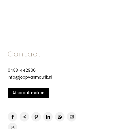
Contact
0488-442906
info@joopvanmourik.nl
Afspraak maken