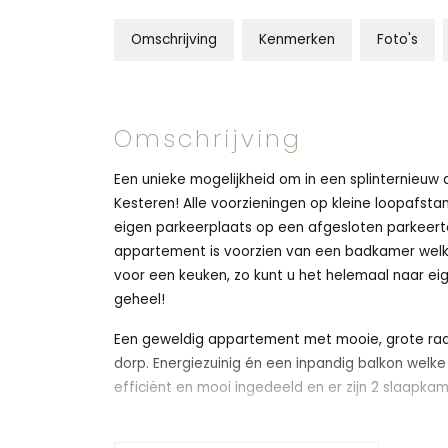
Omschrijving
Kenmerken
Foto's
Omschrijving
Een unieke mogelijkheid om in een splinternieu
Kesteren! Alle voorzieningen op kleine loopafsta
eigen parkeerplaats op een afgesloten parkeert
appartement is voorzien van een badkamer welke
voor een keuken, zo kunt u het helemaal naar 
geheel!
Een geweldig appartement met mooie, grote raamp
dorp. Energiezuinig én een inpandig balkon welk
efficiënt en mooi ingedeeld en er zijn 2 slaapk
Alles nieuw, geheel voorzien van vloerverwarming