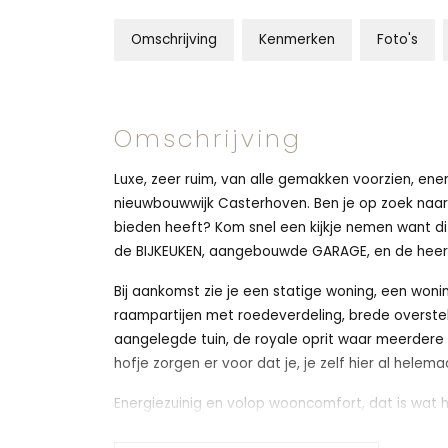
Omschrijving
Kenmerken
Foto's
Omschrijving
Luxe, zeer ruim, van alle gemakken voorzien, ene
nieuwbouwwijk Casterhoven. Ben je op zoek naa
bieden heeft? Kom snel een kijkje nemen want dit
de BIJKEUKEN, aangebouwde GARAGE, en de heerli
Bij aankomst zie je een statige woning, een woning
raampartijen met roedeverdeling, brede overstekk
aangelegde tuin, de royale oprit waar meerdere 
hofje zorgen er voor dat je, je zelf hier al helema
Energiezuinig en volop wooncomfort, dat is wat 
eerste verdieping vloerverwarming, de mogelijkhe