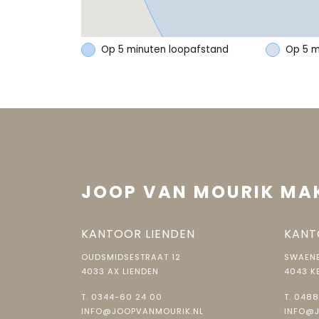
Tweede verdieping
Capaciteit
1 auto
Open ruimte met opstelling witgoed, opstelplaa
Op 5 minuten loopafstand
Op 5 m
Voorzieningen
Elektra
Algemeen
Het bouwjaar is 2019.
Verwarming en koeling is er door middel van ee
Parkeergelegenheid
De woning, garage en tuin zijn van alle gemakken
Soort parkeergelegenheid
Op eige
De tuin is voorzien van een buitenkraan, elektra 
De tuin is mooi en onderhoudsvriendelijk.
De aanvaarding is in overleg.
JOOP VAN MOURIK MA
KANTOOR LIENDEN
KANT
OUDSMIDSESTRAAT 12
SWAENE
4033 AX LIENDEN
4043 K
T.
0344-60 24 00
T.
0488
INFO@JOOPVANMOURIK.NL
INFO@