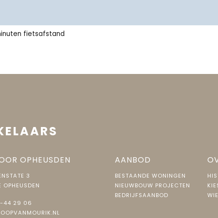
ts warmtepomp en boiler en mechanische ventilatie.
inuten fietsafstand
n lucht- waterwarmtepomp.
 voorzien.
n terrein
en drainage.
KELAARS
OOR OPHEUSDEN
AANBOD
OV
NSTATE 3
BESTAANDE WONINGEN
HIS
E OPHEUSDEN
NIEUWBOUW PROJECTEN
KIE
BEDRIJFSAANBOD
WIE
-44 29 06
JOOPVANMOURIK.NL