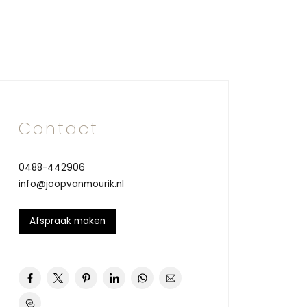
Contact
0488-442906
info@joopvanmourik.nl
Afspraak maken