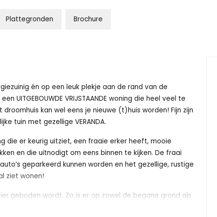
Plattegronden
Brochure
rgiezuinig én op een leuk plekje aan de rand van de
r een UITGEBOUWDE VRIJSTAANDE woning die heel veel te
 droomhuis kan wel eens je nieuwe (t)huis worden! Fijn zijn
jke tuin met gezellige VERANDA.
 die er keurig uitziet, een fraaie erker heeft, mooie
en en die uitnodigt om eens binnen te kijken. De fraai
auto’s geparkeerd kunnen worden en het gezellige, rustige
al ziet wonen!
hier geboden wordt. Zo is er op zowel de begane grond als
id om te koelen en de woning is volledig geïsoleerd.