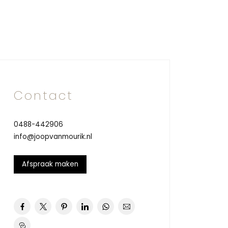
Contact
0488-442906
info@joopvanmourik.nl
Afspraak maken