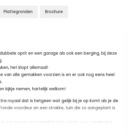
Plattegronden
Brochure
n dubbele oprit en een garage als ook een berging, bij deze
g.
en, het klopt allemaal!
e van alle gemakken voorzien is en er ook nog eens heel
s.
en kijkje nemen, hartelijk welkom!
ra royaal dat is hetgeen wat gelijk bij je op komt als je de
fronde voordeur en een strakke, tuin die zo aangeplant is
n in een mooie ontvangsthal met ruimte voor garderobe,
en mooie toegangsdeur naar de woonkamer.