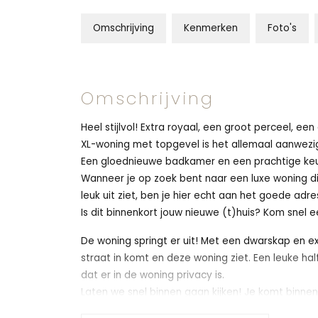
Omschrijving
Kenmerken
Foto's
Omschrijving
Heel stijlvol! Extra royaal, een groot perceel, ee
XL-woning met topgevel is het allemaal aanwezi
Een gloednieuwe badkamer en een prachtige keuk
Wanneer je op zoek bent naar een luxe woning di
leuk uit ziet, ben je hier echt aan het goede adre
Is dit binnenkort jouw nieuwe (t)huis? Kom snel e
De woning springt er uit! Met een dwarskap en ext
straat in komt en deze woning ziet. Een leuke hal
dat er in de woning privacy is.
Laten we snel binnen gaan kijken! Je komt binne
de trapopgang naar de eerste verdieping en e