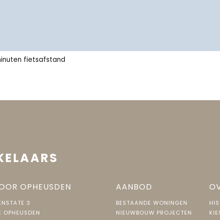
arming.
nststof dakkapellen.
inuten fietsafstand
 gas, installatiejaar 2014.
en terrein, openbaar parkeren
KELAARS
OOR OPHEUSDEN
AANBOD
OV
NSTATE 3
BESTAANDE WONINGEN
HIS
E OPHEUSDEN
NIEUWBOUW PROJECTEN
KIE