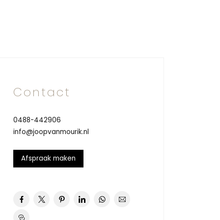
Contact
0488-442906
info@joopvanmourik.nl
Afspraak maken