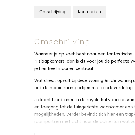
Omschrijving
Kenmerken
Omschrijving
Wanneer je op zoek bent naar een fantastische,
4 slaapkamers, dan is dit voor jou de perfecte
je hier heel mooi en centraal.
Wat direct opvalt bij deze woning én de woning un
ook de mooie raampartijen met roedeverdeling.
Je komt hier binnen in de royale hal voorzien va
en toegang tot de tuingerichte woonkamer en st
mogelijkheden. Verder bevindt zich hier een trapk
raampartijen met zicht naar de achtertuin wat zo
mooie lichtinval. Zie jij jezelf hier al genieten?