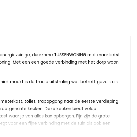
 energiezuinige, duurzame TUSSENWONING met maar liefst
 woning! Met een een goede verbinding met het dorp woon
iek maakt is de fraaie uitstraling wat betreft gevels als
n meterkast, toilet, trapopgang naar de eerste verdieping
raatgerichte keuken. Deze keuken biedt volop
ast waar je van alles kan opbergen. Fijn zijn de grote
rgt voor een fijne verbinding met de tuin als ook een