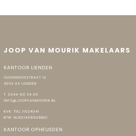
Buitenruimte
voor deze woning, wij praten hier graag over verder onder het
genot van een kopje koffie op ons kantoor.
Tuin
Achtertuin, voortuin, zijtuin
Garage
Capaciteit
1 auto
JOOP VAN MOURIK MAKELAARS
Voorzieningen
Elektra
KANTOOR LIENDEN
Parkeergelegenheid
OUDSMIDSESTRAAT 12
4033 AX LIENDEN
Soort parkeergelegenheid
Openbaar parkeren
T.
0344-60 24 00
INFO@JOOPVANMOURIK.NL
KVK: TIEL 11024041
BTW: NL801408908B01
KANTOOR OPHEUSDEN