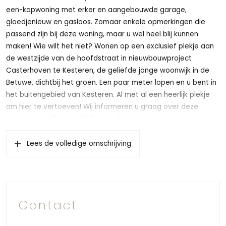
een-kapwoning met erker en aangebouwde garage,
gloedjenieuw en gasloos. Zomaar enkele opmerkingen die
passend zijn bij deze woning, maar u wel heel blij kunnen
maken! Wie wilt het niet? Wonen op een exclusief plekje aan
de westzijde van de hoofdstraat in nieuwbouwproject
Casterhoven te Kesteren, de geliefde jonge woonwijk in de
Betuwe, dichtbij het groen. Een paar meter lopen en u bent in
het buitengebied van Kesteren. Al met al een heerlijk plekje
om hier te vertoeven! Wij informeren u graag over deze
woning met alle mogelijkheden die er zijn!
Deze twee-onder-een-kapwoning met erker en
Lees de volledige omschrijving
aangebouwde garage is gevestigd op een uniek plekje waar
u aan de voorkant van de woning genoeg ruimte heeft om te
parkeren. Dit komt doordat de straat breed is opgezet. Deze
prachtige woning ligt op een kavel van maar liefst 323m2
waar langs de achterkant van de tuin een watergang gelegen
Contact
ligt. De erker aan de voorzijde samen met de bijzondere
metselwerk accentvlakken geven deze woning een mooie