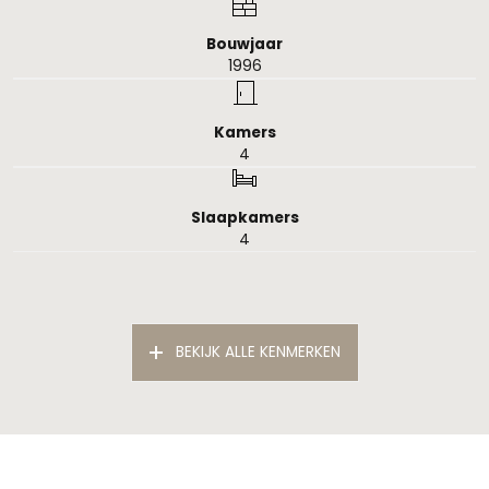
Bouwjaar
1996
Kamers
4
Slaapkamers
4
Algemeen
BEKIJK ALLE KENMERKEN
Status
Verhuurd
Aanvaarding
In overleg
Soort woonhuis
Villa, vrijstaande woning