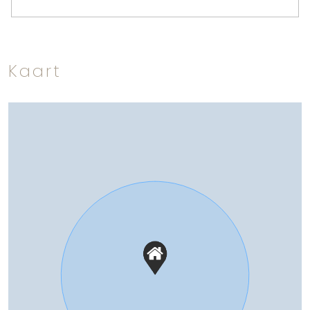
Aantal woonlagen
2
Energie
Kaart
Energielabel
C
Verwarming
Cv ketel
Warm water
Cv ketel
Buitenruimte
Tuin
Achtertuin, tuin rondom, voortuin,
zijtuin
Achtertuin
325 m²
Ligging tuin
Noord bereikbaar via achterom