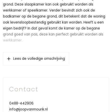
grond. Deze slaapkamer kan ook gebruikt worden als
werkkamer of speelkamer. Verder bevindt zich ook de
badkamer op de begane grond, dit betekent dat de woning
ook levensloopbestendig gebruikt kan worden. Heeft u een
eigen bedrijf? In dat geval komt de kamer op de begane
grond goed van pas, deze kan perfect gebruikt worden als
werkkamer.
De gestelde huurprijs van € 2.400,= is inclusief nutsverbruik.
Lees de volledige omschrijving
De woning is echt heel ruim met royale woonkamer en
keuken. Het geheel is keurig onderhouden en afgewerkt, dit
geldt ook voor de tuin. Er is een royale oprit voor meerdere
auto’s, een mooie tuin aan de voorzijde en aan de achterzijde
ook een fijne tuin met gazon en een fijn terras. De tuin heeft
Contact
een goede ligging, dit betekent dat u ’s morgens gelijk van uw
eerste kopje kan genieten in het zonnetje. Ziet u zichzelf hier
al zitten?
0488-442906
info@joopvanmourik.nl