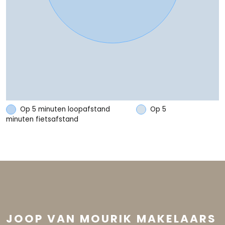
Parkeergelegenheid
Soort parkeergelegenheid
Op eigen terrein, openbaar
parkeren
Op 5 minuten loopafstand
Op 5
minuten fietsafstand
JOOP VAN MOURIK MAKELAARS