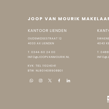
JOOP VAN MOURIK MAKELAA
KANTOOR LIENDEN
KANT
OUDSMIDSESTRAAT 12
SWAENE
4033 AX LIENDEN
4043 K
T.
0344-60 24 00
T.
0488
INFO@JOOPVANMOURIK.NL
INFO@
KVK: TIEL 11024041
BTW: NL801408908B01