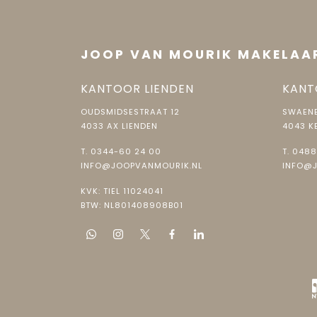
JOOP VAN MOURIK MAKELAA
KANTOOR LIENDEN
KANT
OUDSMIDSESTRAAT 12
SWAENE
4033 AX LIENDEN
4043 K
T.
0344-60 24 00
T.
0488
INFO@JOOPVANMOURIK.NL
INFO@
KVK: TIEL 11024041
BTW: NL801408908B01