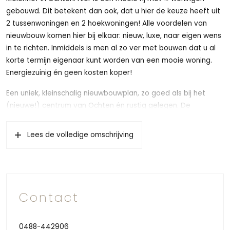
gebouwd. Dit betekent dan ook, dat u hier de keuze heeft uit
2 tussenwoningen en 2 hoekwoningen! Alle voordelen van
nieuwbouw komen hier bij elkaar: nieuw, luxe, naar eigen wens
in te richten. Inmiddels is men al zo ver met bouwen dat u al
korte termijn eigenaar kunt worden van een mooie woning.
Energiezuinig én geen kosten koper!
Een uniek, kleinschalig nieuwbouwplan, zo goed als bij het
(nieuwe!) centrum van Ochten én rustig gelegen. De
kernwoorden comfort en energiezuinig zijn ook zeker van
toepassing bij deze woningen. De woningen worden voorzien
Lees de volledige omschrijving
van een warmtepomp en zonnepanelen en zijn in combinatie
met alle isolatie die wordt toegepast energiezuinig, dit biedt
de mogelijkheid om dan ook extra te lenen om deze woning
aan te kopen. Ook bent u klaar voor de toekomst en uw
maandelijkse energiekosten zijn laag! Neem snel contact op
Contact
voor meer informatie én mogelijk woont u binnenkort al wel in
deze leuke woning!
0488-442906
Bij aankomst ziet u het al, parkeren voor de deur, heel