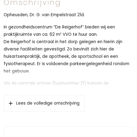
Omschrijving
Opheusden, Dr. G. van Empelstraat 21d.
In gezondheidscentrum “De Reigerhof” bieden wij een
praktijkruimte van ca. 62 m² VVO te huur aan.
De Reigerhof is centraal in het dorp gelegen en hierin zijn
diverse faciliteiten gevestigd. Zo bevindt zich hier de
huisartsenpraktijk, de apotheek, de sportschool en een
fysiotherapeut. Er is voldoende parkeergelegenheid rondom
het gebouw.
Via de centrale entree (huisnummer 21) kunnen de
praktijkruimtes bereikt worden.
Indeling begane grond: entree, technische ruimte, meterkast,
Lees de volledige omschrijving
bergruimte, toilet, tussenhal met extra toilet.
Huisnummer 21d betreft een praktijkruimte van ca. 62 m².
Huurvraagprijs € 1.204,61 excl. servicekosten en voorschot
nutsvoorzieningen.