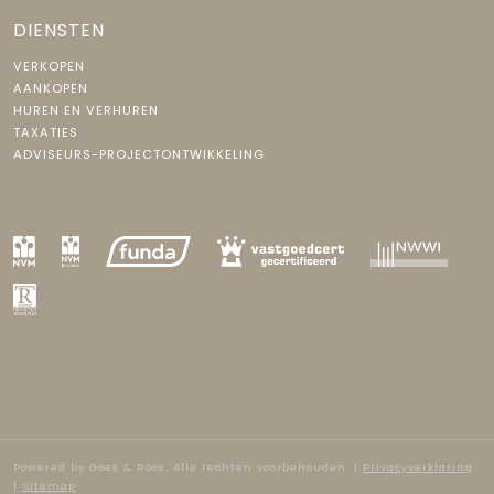
DIENSTEN
VERKOPEN
AANKOPEN
HUREN EN VERHUREN
TAXATIES
ADVISEURS-PROJECTONTWIKKELING
Powered by
Goes & Roos
.
Alle rechten voorbehouden
. |
Privacyverklaring
|
Sitemap